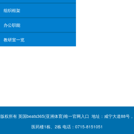
组织框架
办公职能
教研室一览
版权所有 英国beats365(亚洲体育)唯一官网入口 地址：咸宁大道88号，
医药楼1栋、2栋 电话：0715-8151051