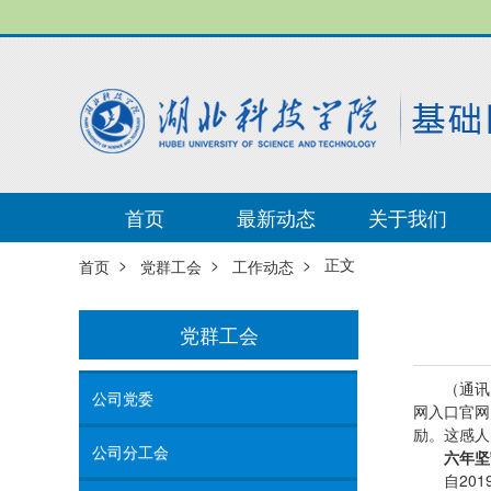
首页
最新动态
关于我们
>
>
> 正文
首页
党群工会
工作动态
党群工会
（通讯
公司党委
网入口官网
励。这感人
公司分工会
六年坚
自20