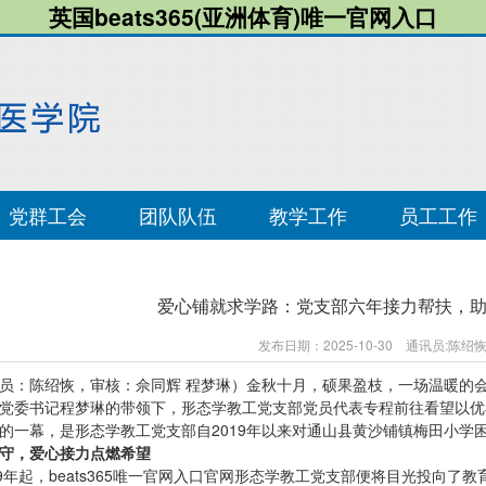
英国beats365(亚洲体育)唯一官网入口
党群工会
团队队伍
教学工作
员工工作
爱心铺就求学路：党支部六年接力帮扶，
发布日期：2025-10-30 通讯员:陈
员：陈绍恢，审核：佘同辉 程梦琳）金秋十月，硕果盈枝，一场温暖的会面正在
党委书记程梦琳的带领下，形态学教工党支部党员代表专程前往看望以优
的一幕，是形态学教工党支部自2019年以来对通山县黄沙铺镇梅田小学
守，爱心接力点燃希望
19年起，beats365唯一官网入口官网形态学教工党支部便将目光投向