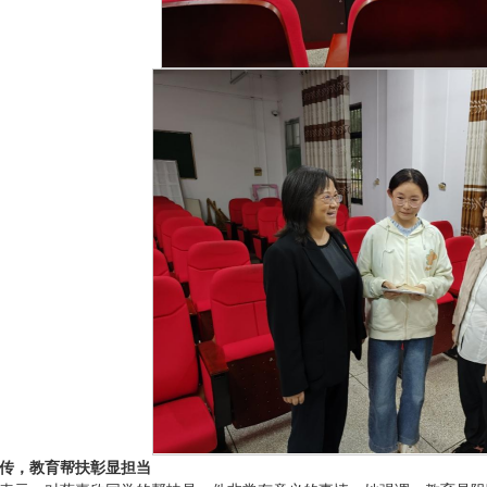
传，教育帮扶彰显担当