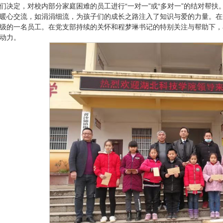
们决定，对校内部分家庭困难的员工进行“一对一”或“多对一”的结对帮
暖心交流，如涓涓细流，为孩子们的成长之路注入了知识与爱的力量。在
级的一名员工。在党支部持续的关怀和程梦琳书记的特别关注与帮助下，
动力。