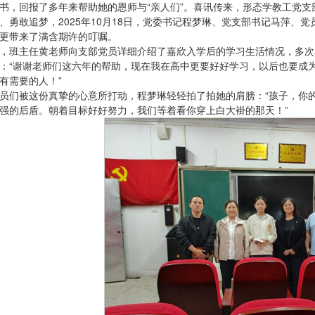
书，回报了多年来帮助她的恩师与“亲人们”。喜讯传来，形态学教工党
、勇敢追梦，2025年10月18日，党委书记程梦琳、党支部书记马萍、
更带来了满含期许的叮嘱。
，班主任黄老师向支部党员详细介绍了嘉欣入学后的学习生活情况，多次
：“谢谢老师们这六年的帮助，现在我在高中更要好好学习，以后也要成
有需要的人！”
员们被这份真挚的心意所打动，程梦琳轻轻拍了拍她的肩膀：“孩子，你
强的后盾。朝着目标好好努力，我们等着看你穿上白大褂的那天！”